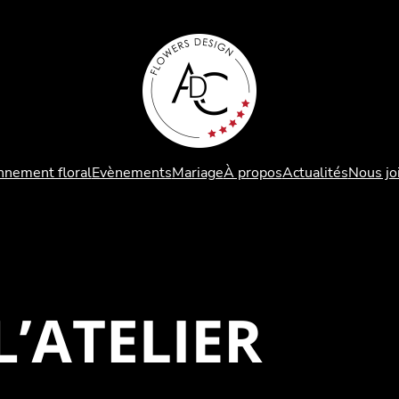
nement floral
Evènements
Mariage
À propos
Actualités
Nous jo